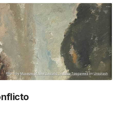
Photo by
Museum of New Zealand Te Papa Tongarewa
on
Unsplash
nflicto