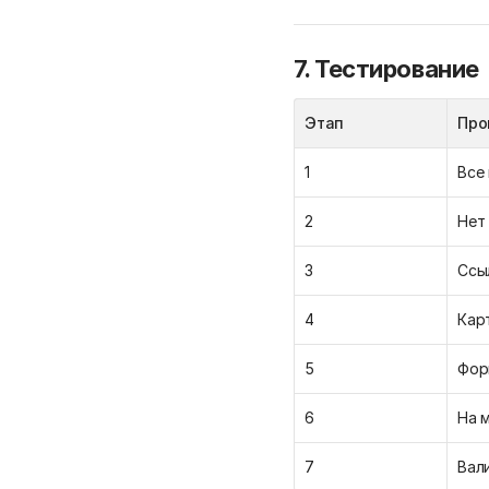
7. Тестирование
Этап
Про
1
Все 
2
Нет
3
Ссы
4
Кар
5
Фор
6
На 
7
Вал