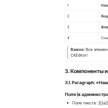
1
Наш
2
Янд
3
Фор
4
Ссы
Важно:
Все элемент
CKEditor!
3. Компоненты и
3.1. Paragraph: «Н
Поля (в администра
Поле текста:
fie