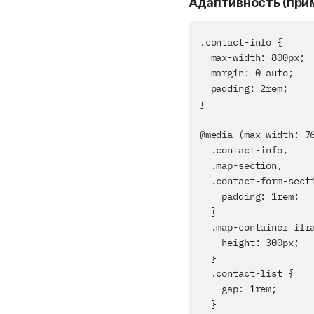
Адаптивность (при
.contact-info {

  max-width: 800px;

  margin: 0 auto;

  padding: 2rem;

}

@media (max-width: 76
  .contact-info,

  .map-section,

  .contact-form-section {

    padding: 1rem;

  }

  .map-container iframe {

    height: 300px;

  }

  .contact-list {

    gap: 1rem;

  }
