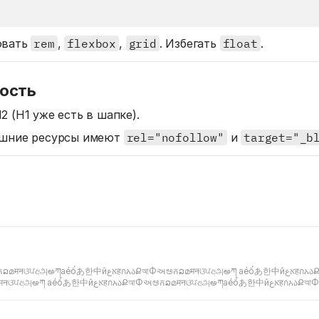
овать
rem
,
flexbox
,
grid
. Избегать
float
.
ность
2 (H1 уже есть в шапке).
ешние ресурсы имеют
rel="nofollow"
и
target="_b