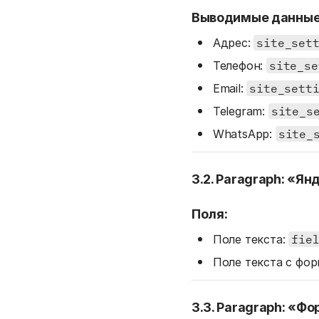
Выводимые данные (и
Адрес:
site_set
Телефон:
site_se
Email:
site_sett
Telegram:
site_s
WhatsApp:
site_
3.2. Paragraph: «Я
Поля:
Поле текста:
fie
Поле текста с фор
3.3. Paragraph: «Ф