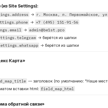
з Site Settings):
tings.address
→
г. Москва, п. Первомайское, ул
ttings.phone
→
+7 (495) 151-91-56
ings.email
→
admin@be1st.pro
ettings.telegram
→ берётся из шапки
settings.whatsapp
→ берётся из шапки
ндекс Карта»
ld_map_title
— заголовок (по умолчанию: "Наше мес
матом вставки html:
field_map_html
орма обратной связи»