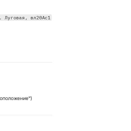
. Луговая, вл20Ас1
тоположение")