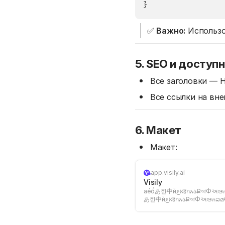
✅
Важно:
Использ
5. SEO и доступ
Все заголовки — H
Все ссылки на вн
6. Макет
Макет:
app.visily.ai
Visily
aéốあ한中йאعहกአაՔআΦઅಅកລമमनଓਪඅஅఅཀaéốあ한中йאعहกአაՔআΦઅಅកລമमनଓਪඅஅఅཀ aéốあ한中йאعहกአაՔআΦઅಅកລമमनଓਪඅஅఅཀ aéố
あ한中йאعहกአაՔআΦઅಅកລമमनଓਪඅஅఅཀ aéốあ한中йאعहกአაՔআΦઅಅកລമमनଓਪඅஅఅཀaéốあ한中йאعहกአაՔআΦઅಅកລമमनଓਪඅஅఅཀ aéốあ한
中йאعहกአაՔআΦઅಅកລമम...