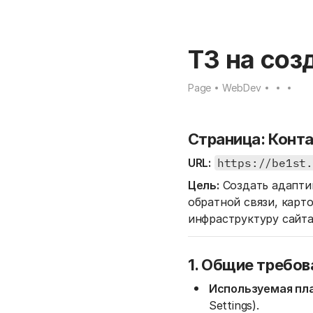
ТЗ на соз
Page
WebDev
Страница: Конт
URL:
https://be1st
Цель:
Создать адапти
обратной связи, кар
инфраструктуру сайта (
1. Общие требов
Используемая пл
Settings).