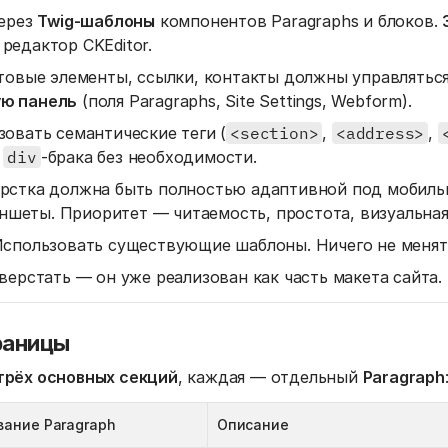
ерез
Twig-шаблоны
компонентов Paragraphs и блоков.
редактор CKEditor.
товые элементы, ссылки, контакты должны управляться
ю панель
(поля Paragraphs, Site Settings, Webform).
овать семантические теги (
<section>
,
<address>
,
о
div
-брака без необходимости.
рстка должна быть полностью адаптивной под мобиль
ланшеты. Приоритет — читаемость, простота, визуальная
спользовать существующие шаблоны. Ничего не менят
верстать — он уже реализован как часть макета сайта.
раницы
трёх основных секций
, каждая — отдельный
Paragraph
вание Paragraph
Описание