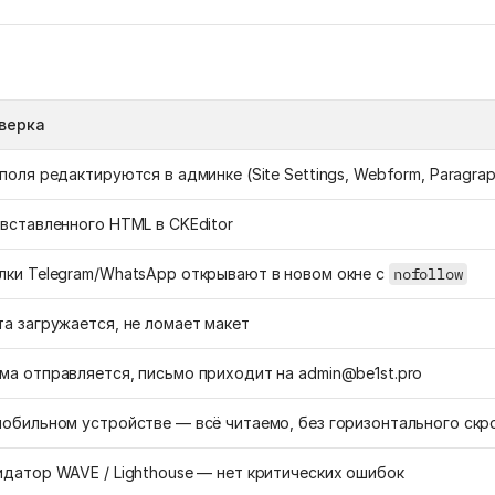
верка
поля редактируются в админке (Site Settings, Webform, Paragrap
 вставленного HTML в CKEditor
лки Telegram/WhatsApp открывают в новом окне с
nofollow
та загружается, не ломает макет
ма отправляется, письмо приходит на admin@be1st.pro
мобильном устройстве — всё читаемо, без горизонтального скр
идатор WAVE / Lighthouse — нет критических ошибок