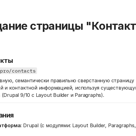
дание страницы "Контак
акты
.pro/contacts
вную, семантически правильно сверстанную страницу 
той и контактной информацией, используя существующ
Drupal 9/10 с Layout Builder и Paragraphs).
ания
атформа:
Drupal (с модулями: Layout Builder, Paragraphs