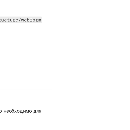
ructure/webform
о необходимо для