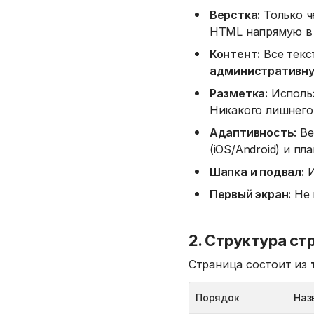
Верстка:
Только ч
HTML напрямую в 
Контент:
Все текс
административну
Разметка:
Использ
Никакого лишнег
Адаптивность:
Ве
(iOS/Android) и п
Шапка и подвал:
И
Первый экран:
Не 
2. Структура ст
Страница состоит из
Порядок
Наз