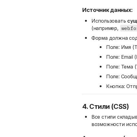
Источник данных:
Использовать
сущ
(например,
webfo
Форма должна сод
Поле: Имя (Te
Поле: Email (E
Поле: Тема (
Поле: Сообщ
Кнопка: Отп
4. Стили (CSS)
Все стили склады
возможности испо