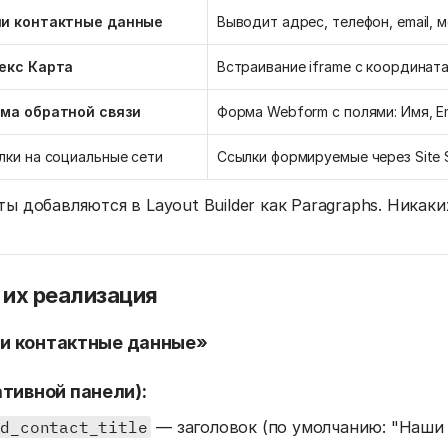
и контактные данные
Выводит адрес, телефон, email, м
екс Карта
Встраивание iframe с координат
ма обратной связи
Форма Webform с полями: Имя, E
лки на социальные сети
Ссылки формируемые через Site S
ы добавляются в Layout Builder как Paragraphs. Никак
 их реализация
аши контактные данные»
тивной панели):
ld_contact_title
— заголовок (по умолчанию: "Наши