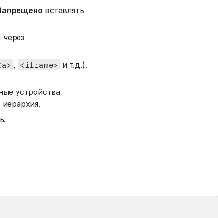
Запрещено
вставлять
 через
<a>
,
<iframe>
и т.д.).
ные устройства
 иерархия.
ь.
: