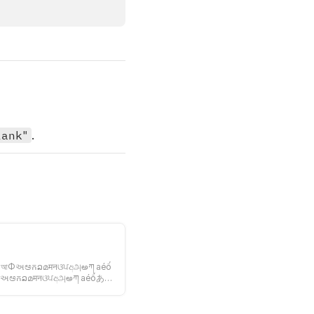
lank"
.