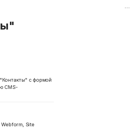
ты"
"Контакты" с формой
ую CMS-
, Webform, Site