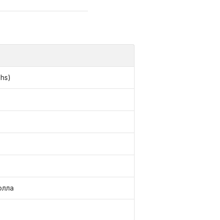
hs)
олла